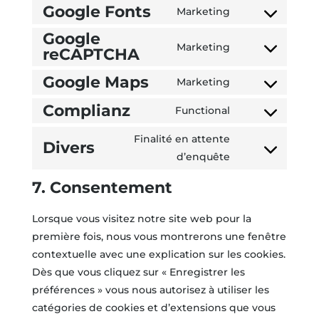
to
wordpress
Google Fonts
Marketing
Consent
service
Google
to
google-
Marketing
reCAPTCHA
Consent
service
analytics
to
google-
Google Maps
Marketing
Consent
service
fonts
Complianz
to
google-
Functional
Consent
service
recaptcha
to
Finalité en attente
google-
Divers
service
Consent
d’enquête
maps
complianz
to
7. Consentement
service
divers
Lorsque vous visitez notre site web pour la
première fois, nous vous montrerons une fenêtre
contextuelle avec une explication sur les cookies.
Dès que vous cliquez sur « Enregistrer les
préférences » vous nous autorisez à utiliser les
catégories de cookies et d’extensions que vous