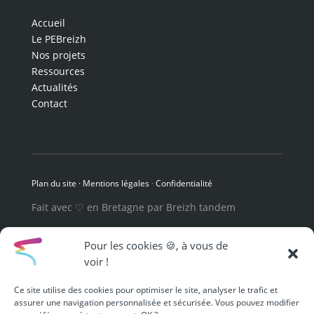
Accueil
Le PEBreizh
Nos projets
Ressources
Actualités
Contact
Plan du site ·
Mentions légales
·
Confidentialité
Fait avec ♡ en Bretagne par
Breizh tandem
Pour les cookies 🍪, à vous de
voir !
Ce site utilise des cookies pour optimiser le site, analyser le trafic et
assurer une navigation personnalisée et sécurisée. Vous pouvez modifier