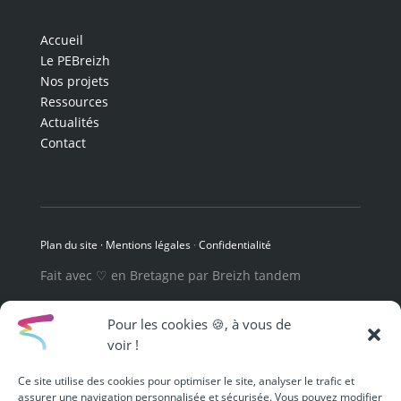
Accueil
Le PEBreizh
Nos projets
Ressources
Actualités
Contact
Plan du site ·
Mentions légales
·
Confidentialité
Fait avec ♡ en Bretagne par
Breizh tandem
Pour les cookies 🍪, à vous de
voir !
Ce site utilise des cookies pour optimiser le site, analyser le trafic et
assurer une navigation personnalisée et sécurisée. Vous pouvez modifier